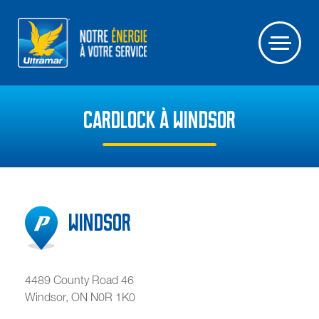
CARDLOCK À WINDSOR
Windsor
4489 County Road 46
Windsor
,
ON
N0R 1K0