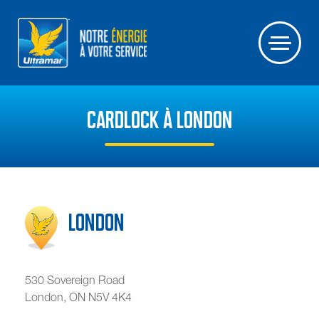
CARDLOCK À LONDON
London
530 Sovereign Road
London
,
ON
N5V 4K4