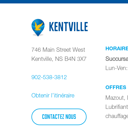
Kentville
HORAIR
746 Main Street West
Kentville
,
NS
B4N 3X7
Succursa
Lun-Ven
902-538-3812
OFFRES
Obtenir l’itinéraire
Mazout, 
Lubrifia
chauffag
CONTACTEZ NOUS