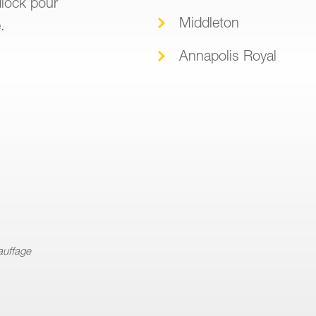
dlock pour
Middleton
.
Annapolis Royal
auffage