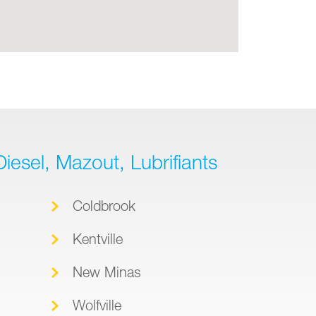
iesel, Mazout, Lubrifiants
Coldbrook
Kentville
New Minas
Wolfville