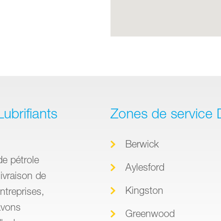
ubrifiants
Zones de service D
Berwick
de pétrole
Aylesford
ivraison de
Kingston
ntreprises,
avons
Greenwood