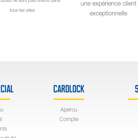
duits ne sont pas offerts dans
une expérience client
tous les sites
exceptionnelle
cial
Cardlock
çu
Apercu
l
Compte
ants