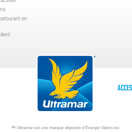
activité
ons
arburant en
e
lient
Acces
ᴹᴰ Ultramar est une marque déposée d’Énergie Valero inc.