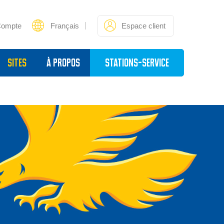
Compte
Français
Espace client
sites
À propos
Stations-service