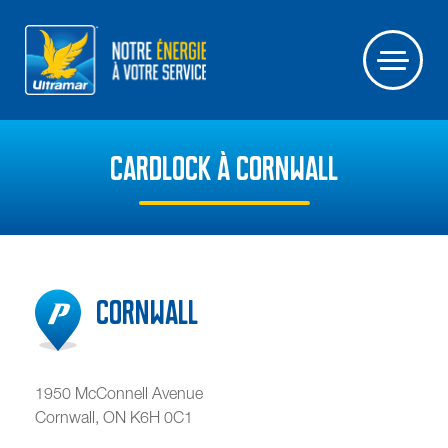
CARDLOCK À CORNWALL
Cornwall
1950 McConnell Avenue
Cornwall
,
ON
K6H 0C1