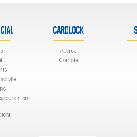
cial
Cardlock
çu
Apercu
l
Compte
ants
activité
ons
arburant en
e
lient