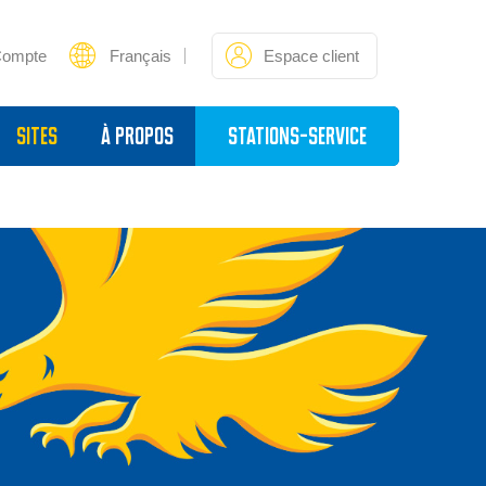
Compte
Français
Espace client
sites
À propos
Stations-service