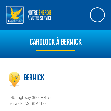
CARDLOCK À BERWICK
Berwick
445 Highway 360, RR # 5
Berwick
,
NS
B0P 1E0