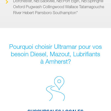
Dorchester, NB:Sackville, NB:Port Elgin, NB:Springhill
Oxford Pugwash Collingwood Wallace Tatamagouche
River Hebert Parrsboro Southampton"
Pourquoi choisir Ultramar pour vos
besoin Diesel, Mazout, Lubrifiants
à Amherst?